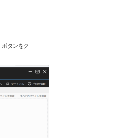
」ボタンをク