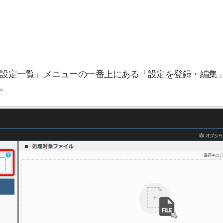
設定一覧」メニューの一番上にある「設定を登録・編集
。