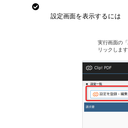
設定画面を表示するには
実行画面の「
リックします