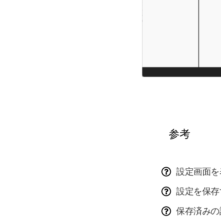
参考
設定画面を
設定を保存
保存済みの