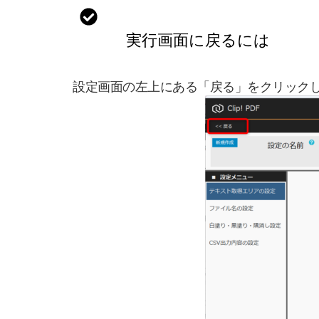
実行画面に戻るには
設定画面の左上にある「戻る」をクリック